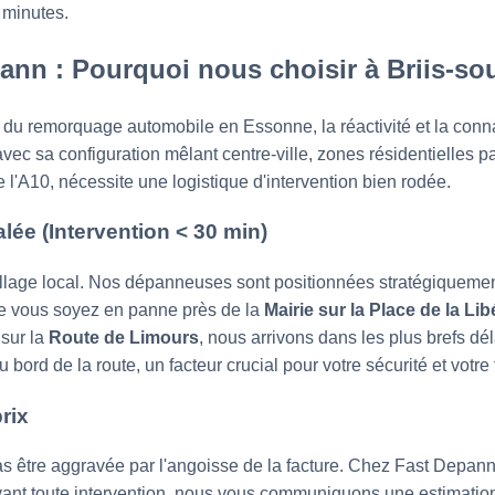
 minutes.
ann : Pourquoi nous choisir à Briis-so
du remorquage automobile en Essonne, la réactivité et la conna
vec sa configuration mêlant centre-ville, zones résidentielles pa
'A10, nécessite une logistique d'intervention bien rodée.
alée (Intervention < 30 min)
illage local. Nos dépanneuses sont positionnées stratégiquemen
ue vous soyez en panne près de la
Mairie sur la Place de la Lib
 sur la
Route de Limours
, nous arrivons dans les plus brefs dé
 bord de la route, un facteur crucial pour votre sécurité et votre t
rix
as être aggravée par l'angoisse de la facture. Chez Fast Depann
. Avant toute intervention, nous vous communiquons une estimation