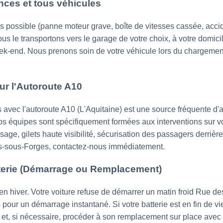
ces et tous véhicules
pas possible (panne moteur grave, boîte de vitesses cassée, acci
s le transportons vers le garage de votre choix, à votre domicil
 week-end. Nous prenons soin de votre véhicule lors du chargeme
ur l'Autoroute A10
 avec l'autoroute A10 (L'Aquitaine) est une source fréquente d
Nos équipes sont spécifiquement formées aux interventions sur v
isage, gilets haute visibilité, sécurisation des passagers derrière
is-sous-Forges, contactez-nous immédiatement.
terie (Démarrage ou Remplacement)
 en hiver. Votre voiture refuse de démarrer un matin froid Rue 
pour un démarrage instantané. Si votre batterie est en fin de v
e et, si nécessaire, procéder à son remplacement sur place avec