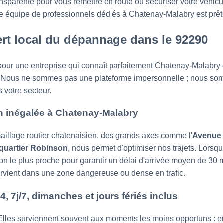
ransparente pour vous remettre en route ou sécuriser votre véhicu
e équipe de professionnels dédiés à Chatenay-Malabry est prête 
ert local du dépannage dans le 92290
pour une entreprise qui connaît parfaitement Chatenay-Malabry e
out. Nous ne sommes pas une plateforme impersonnelle ; nous s
 votre secteur.
on inégalée à Chatenay-Malabry
illage routier chatenaisien, des grands axes comme l'
Avenue d
quartier Robinson
, nous permet d'optimiser nos trajets. Lors
ion le plus proche pour garantir un délai d'arrivée moyen de 30 m
survient dans une zone dangereuse ou dense en trafic.
24, 7j/7, dimanches et jours fériés inclus
lles surviennent souvent aux moments les moins opportuns : en