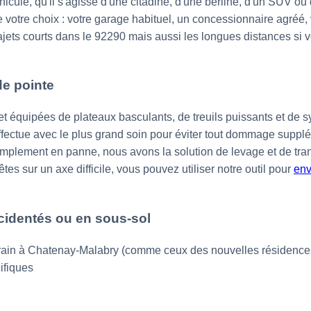
ule, qu'il s'agisse d'une citadine, d'une berline, d'un SUV ou d'
 votre choix : votre garage habituel, un concessionnaire agréé, v
jets courts dans le 92290 mais aussi les longues distances si v
de pointe
 équipées de plateaux basculants, de treuils puissants et de sy
fectue avec le plus grand soin pour éviter tout dommage supplém
mplement en panne, nous avons la solution de levage et de trans
tes sur un axe difficile, vous pouvez utiliser notre outil pour
env
cidentés ou en sous-sol
errain à Chatenay-Malabry (comme ceux des nouvelles résidenc
ifiques