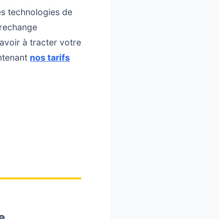
es technologies de
e rechange
voir à tracter votre
intenant
nos tarifs
e