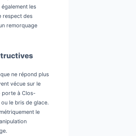
 également les
le respect des
e un remorquage
structives
nique ne répond plus
vent vécue sur le
 porte à Clos-
 ou le bris de glace.
limétriquement le
anipulation
ge.