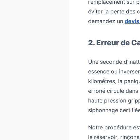
remplacement sur pl
éviter la perte des
demandez un
devis
2. Erreur de C
Une seconde d'inatte
essence ou inversem
kilomètres, la paniqu
erroné circule dans
haute pression gripp
siphonnage certifié
Notre procédure est 
le réservoir, rinçon