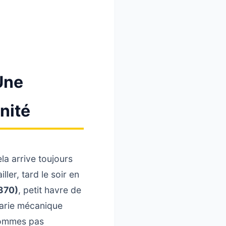
Une
nité
la arrive toujours
ler, tard le soir en
370)
, petit havre de
varie mécanique
sommes pas