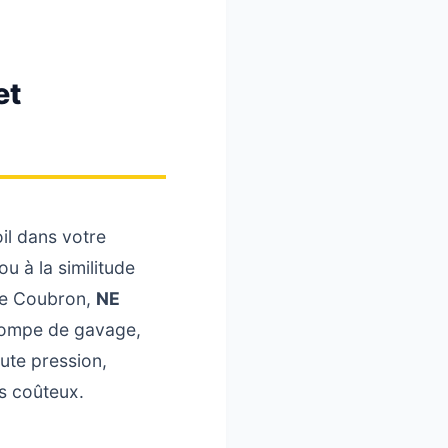
et
il dans votre
u à la similitude
 de Coubron,
NE
 pompe de gavage,
ute pression,
ès coûteux.