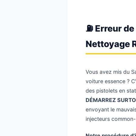
⛽ Erreur de
Nettoyage 
Vous avez mis du S
voiture essence ? C'
des pistolets en sta
DÉMARREZ SURTO
envoyant le mauvais
injecteurs common-ra
Notre procédure d'i