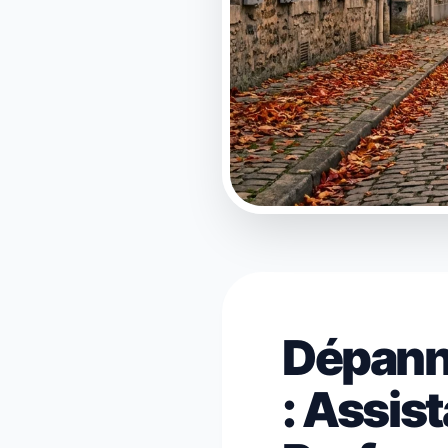
Dépann
: Assis