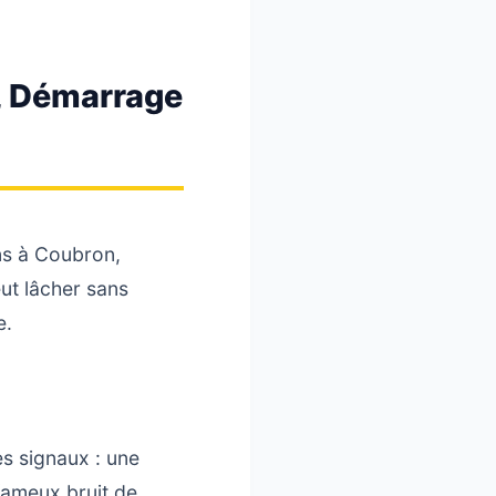
c, Démarrage
ns à Coubron,
eut lâcher sans
e.
s signaux : une
 fameux bruit de