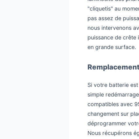
"cliquetis" au momen
pas assez de puiss
nous intervenons a
puissance de crête 
en grande surface.
Remplacement d
Si votre batterie es
simple redémarrage 
compatibles avec 95
changement sur plac
déprogrammer votre
Nous récupérons éga