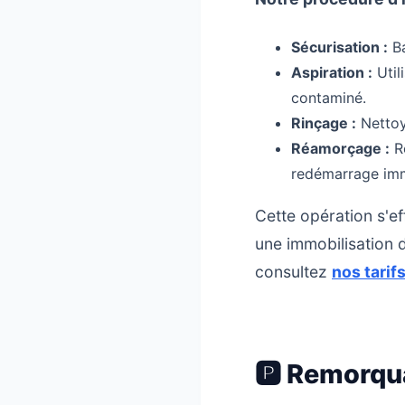
Sécurisation :
Ba
Aspiration :
Util
contaminé.
Rinçage :
Nettoya
Réamorçage :
Re
redémarrage imm
Cette opération s'e
une immobilisation d
consultez
nos tarif
🅿️ Remorqu