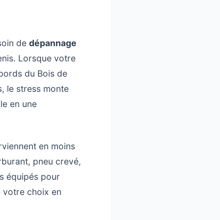
soin de
dépannage
enis. Lorsque votre
abords du Bois de
s, le stress monte
le en une
rviennent en moins
rburant, pneu crevé,
es équipés pour
e votre choix en