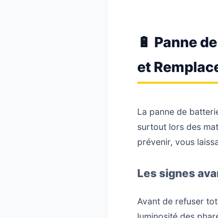
🔋 Panne de
et Remplac
La panne de batteri
surtout lors des mat
prévenir, vous lais
Les signes ava
Avant de refuser to
luminosité des phare