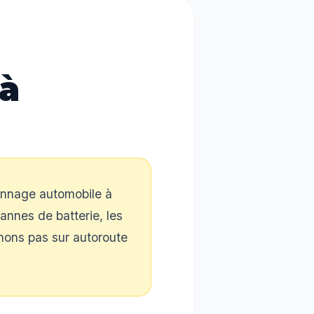
à
annage automobile à
annes de batterie, les
enons pas sur autoroute