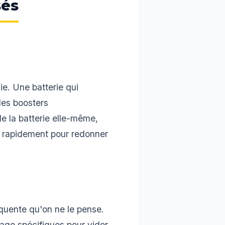
sés
e. Une batterie qui
 des boosters
de la batterie elle-même,
ns rapidement pour redonner
quente qu'on ne le pense.
age spécifiques pour vider