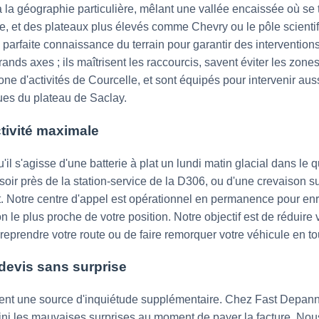
la géographie particulière, mêlant une vallée encaissée où se tr
, et des plateaux plus élevés comme Chevry ou le pôle scientifi
parfaite connaissance du terrain pour garantir des interventio
ands axes ; ils maîtrisent les raccourcis, savent éviter les zone
ne d'activités de Courcelle, et sont équipés pour intervenir auss
ues du plateau de Saclay.
ctivité maximale
l s'agisse d'une batterie à plat un lundi matin glacial dans le q
oir près de la station-service de la D306, ou d'une crevaison sur
. Notre centre d'appel est opérationnel en permanence pour enr
n le plus proche de votre position. Notre objectif est de réduire v
prendre votre route ou de faire remorquer votre véhicule en tou
devis sans surprise
nt une source d'inquiétude supplémentaire. Chez Fast Depann,
Fini les mauvaises surprises au moment de payer la facture. No