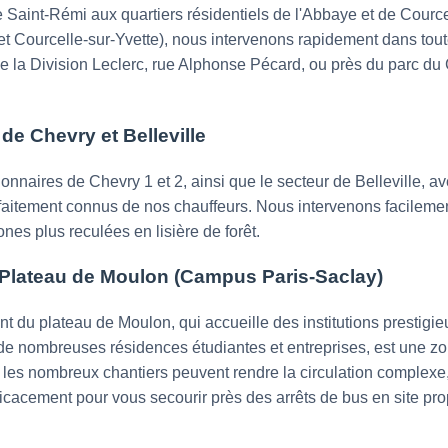
se Saint-Rémi aux quartiers résidentiels de l'Abbaye et de Courc
t Courcelle-sur-Yvette), nous intervenons rapidement dans toute
e la Division Leclerc, rue Alphonse Pécard, ou près du parc d
de Chevry et Belleville
llonnaires de Chevry 1 et 2, ainsi que le secteur de Belleville,
rfaitement connus de nos chauffeurs. Nous intervenons facilemen
nes plus reculées en lisière de forêt.
e Plateau de Moulon (Campus Paris-Saclay)
t du plateau de Moulon, qui accueille des institutions presti
de nombreuses résidences étudiantes et entreprises, est une zon
t les nombreux chantiers peuvent rendre la circulation complex
ficacement pour vous secourir près des arrêts de bus en site pr