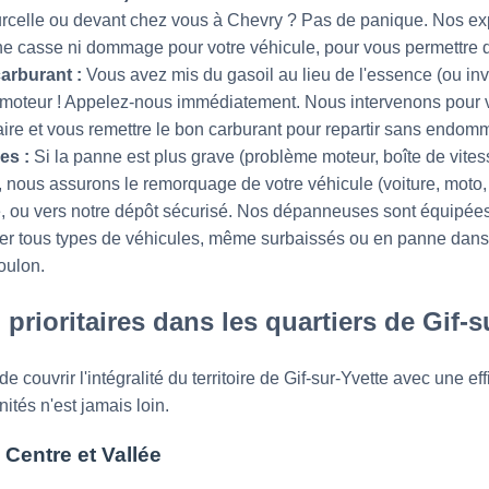
celle ou devant chez vous à Chevry ? Pas de panique. Nos expe
ne casse ni dommage pour votre véhicule, pour vous permettre 
arburant :
Vous avez mis du gasoil au lieu de l'essence (ou inv
 moteur ! Appelez-nous immédiatement. Nous intervenons pour vi
saire et vous remettre le bon carburant pour repartir sans endom
es :
Si la panne est plus grave (problème moteur, boîte de vites
e, nous assurons le remorquage de votre véhicule (voiture, moto, u
le, ou vers notre dépôt sécurisé. Nos dépanneuses sont équipée
ger tous types de véhicules, même surbaissés ou en panne dans u
oulon.
prioritaires dans les quartiers de Gif-s
 couvrir l'intégralité du territoire de Gif-sur-Yvette avec une ef
tés n'est jamais loin.
Centre et Vallée