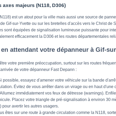
s axes majeurs (N118, D306)
(N118) est un atout pour la ville mais aussi une source de panne
e Gif-sur-Yvette ou sur les bretelles d'accès vers le Christ de S
 sont équipées de signalisation lumineuse puissante pour inter
lement efficacement la D306 et les routes départementales rel
 en attendant votre dépanneur à Gif-sur
être votre première préoccupation, surtout sur les routes fréquen
 l'arrivée de votre dépanneur Fast Depann :
i possible, essayez d'amener votre véhicule sur la bande d'arrê
culation. Évitez de vous arrêter dans un virage ou en haut d'une cô
Allumez immédiatement vos feux de détresse (warnings). Enfilez 
icule. Placez votre triangle de pré-signalisation à environ 30 m
) pour avertir les autres usagers.
us êtes sur une route à grande circulation comme la N118, sorte