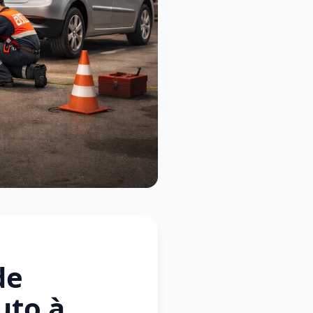
de
uto à