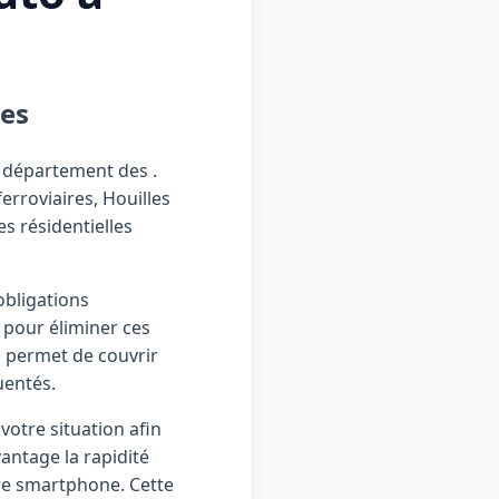
nes
le département des
.
erroviaires, Houilles
s résidentielles
obligations
t pour éliminer ces
s permet de couvrir
uentés.
otre situation afin
antage la rapidité
re smartphone. Cette