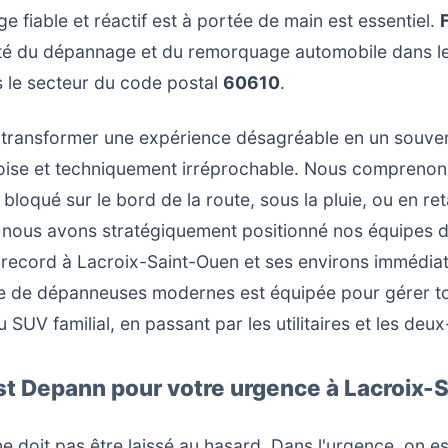
 fiable et réactif est à portée de main est essentiel.
té du dépannage et du remorquage automobile dans le 
s le secteur du code postal
60610
.
: transformer une expérience désagréable en un souveni
rtoise et techniquement irréprochable. Nous compreno
bloqué sur le bord de la route, sous la pluie, ou en r
 nous avons stratégiquement positionné nos équipes d
ée record à Lacroix-Saint-Ouen et ses environs immédia
te de dépanneuses modernes est équipée pour gérer to
 SUV familial, en passant par les utilitaires et les deu
ast Depann pour votre urgence à Lacroix-
 doit pas être laissé au hasard. Dans l'urgence, on e