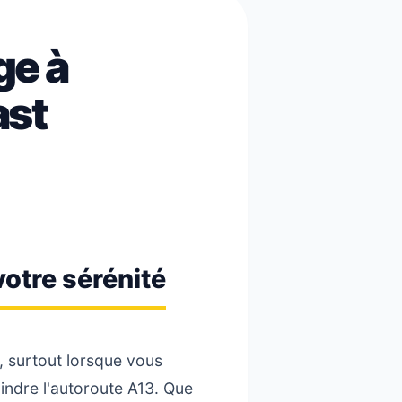
ge à
ast
votre sérénité
 surtout lorsque vous
indre l'autoroute A13. Que