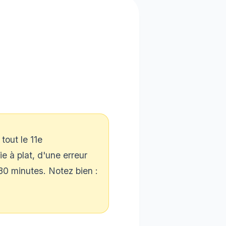
tout le 11e
e à plat, d'une erreur
 30 minutes. Notez bien :