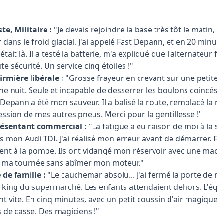
te, Militaire :
"Je devais rejoindre la base très tôt le matin
dans le froid glacial. J'ai appelé Fast Depann, et en 20 minu
tait là. Il a testé la batterie, m'a expliqué que l'alternateur 
 sécurité. Un service cinq étoiles !"
irmière libérale :
"Grosse frayeur en crevant sur une petit
 nuit. Seule et incapable de desserrer les boulons coincés p
Depann a été mon sauveur. Il a balisé la route, remplacé l
ression de mes autres pneus. Merci pour la gentillesse !"
résentant commercial :
"La fatigue a eu raison de moi à la st
 mon Audi TDI. J'ai réalisé mon erreur avant de démarrer. 
ent à la pompe. Ils ont vidangé mon réservoir avec une ma
re ma tournée sans abîmer mon moteur."
 de famille :
"Le cauchemar absolu... J'ai fermé la porte de 
parking du supermarché. Les enfants attendaient dehors. L'
 vite. En cinq minutes, avec un petit coussin d'air magique,
 de casse. Des magiciens !"