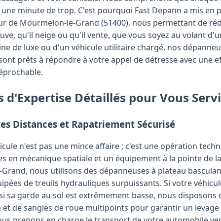
 une minute de trop. C'est pourquoi Fast Depann a mis en p
tour de Mourmelon-le-Grand (51400), nous permettant de ré
euve, qu'il neige ou qu'il vente, que vous soyez au volant d'u
ine de luxe ou d'un véhicule utilitaire chargé, nos dépanne
ont prêts à répondre à votre appel de détresse avec une ef
réprochable.
d'Expertise Détaillés pour Vous Servi
es Distances et Rapatriement Sécurisé
ule n'est pas une mince affaire ; c'est une opération techn
s en mécanique spatiale et un équipement à la pointe de la
rand, nous utilisons des dépanneuses à plateau basculant
pées de treuils hydrauliques surpuissants. Si votre véhicule
si sa garde au sol est extrêmement basse, nous disposons d
et de sangles de roue multipoints pour garantir un levage 
us prenons en charge le transport de votre automobile ver