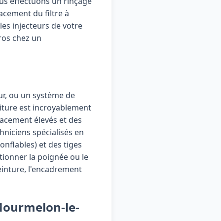
us effectuons un rinçage
lacement du filtre à
les injecteurs de votre
uros chez un
ieur, ou un système de
voiture est incroyablement
placement élevés et des
hniciens spécialisés en
onflables) et des tiges
ctionner la poignée ou le
einture, l'encadrement
 Mourmelon-le-