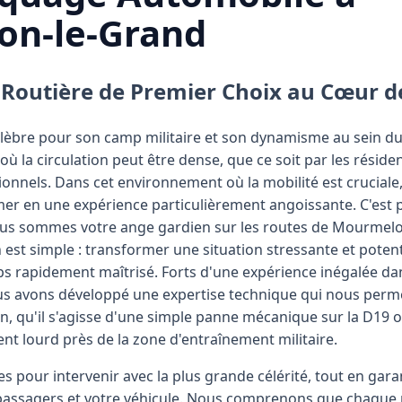
n-le-Grand
 Routière de Premier Choix au Cœur d
èbre pour son camp militaire et son dynamisme au sein d
ù la circulation peut être dense, que ce soit par les résident
sionnels. Dans cet environnement où la mobilité est crucia
er en une expérience particulièrement angoissante. C'est 
us sommes votre ange gardien sur les routes de Mourmelo
 est simple : transformer une situation stressante et pote
s rapidement maîtrisé. Forts d'une expérience inégalée da
ous avons développé une expertise technique qui nous perme
on, qu'il s'agisse d'une simple panne mécanique sur la D19 
t lourd près de la zone d'entraînement militaire.
 pour intervenir avec la plus grande célérité, tout en gara
passagers et votre véhicule. Nous comprenons que chaque 