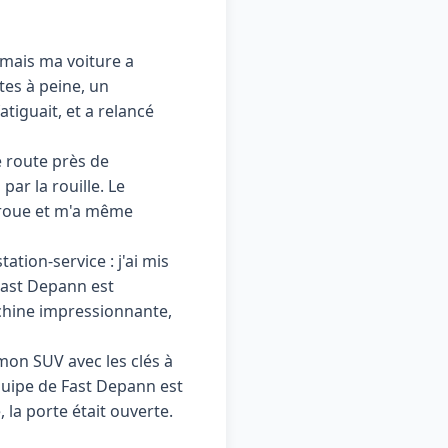
, mais ma voiture a
tes à peine, un
fatiguait, et a relancé
e route près de
ar la rouille. Le
a roue et m'a même
ation-service : j'ai mis
Fast Depann est
chine impressionnante,
mon SUV avec les clés à
équipe de Fast Depann est
 la porte était ouverte.