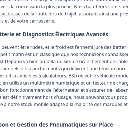
u vers la concession la plus proche. Nos chauffeurs sont s
s secousses de la route lors du trajet, assurant ainsi une pr
is et de votre carrosserie.
terie et Diagnostics Électriques Avancés
 peuvent être rudes, et le froid est l'ennemi juré des batte
tit matin est un classique que nos techniciens connaissent
Fast Depann va bien au-delà du simple branchement de câbl
sionnels ultra-performants qui délivrent une tension pure,
 ultra-sensibles (calculateurs, BSI) de votre véhicule mod
ien utilise un multimètre numérique et un testeur de charge
e bon fonctionnement de l'alternateur, et s'assurer de l'abse
erie est définitivement hors d'usage, nous pouvons vous pr
e à notre stock mobile adapté à la majorité des marques et
ison et Gestion des Pneumatiques sur Place