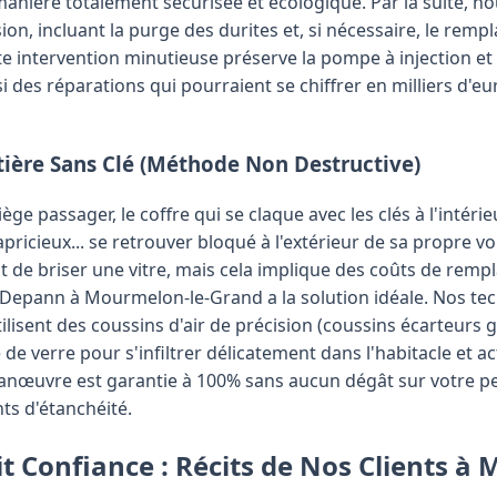
nière totalement sécurisée et écologique. Par la suite, no
ion, incluant la purge des durites et, si nécessaire, le remp
te intervention minutieuse préserve la pompe à injection et 
i des réparations qui pourraient se chiffrer en milliers d'e
tière Sans Clé (Méthode Non Destructive)
iège passager, le coffre qui se claque avec les clés à l'intér
apricieux... se retrouver bloqué à l'extérieur de sa propre 
ant de briser une vitre, mais cela implique des coûts de rem
 Depann à Mourmelon-le-Grand a la solution idéale. Nos tec
lisent des coussins d'air de précision (coussins écarteurs g
de verre pour s'infiltrer délicatement dans l'habitacle et a
 manœuvre est garantie à 100% sans aucun dégât sur votre p
nts d'étanchéité.
it Confiance : Récits de Nos Clients à