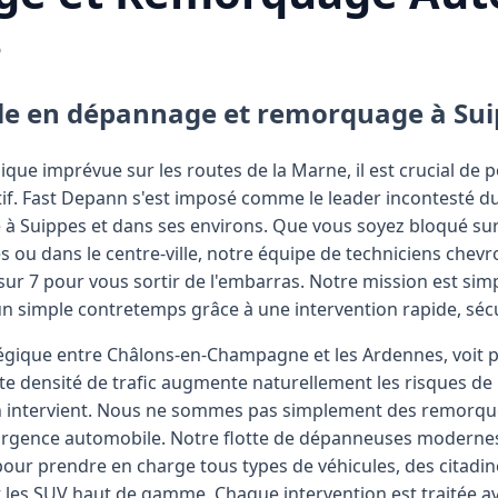
s
cale en dépannage et remorquage à Su
ue imprévue sur les routes de la Marne, il est crucial de 
ctif. Fast Depann s'est imposé comme le leader incontesté 
 Suippes et dans ses environs. Que vous soyez bloqué sur 
s ou dans le centre-ville, notre équipe de techniciens chev
 sur 7 pour vous sortir de l'embarras. Notre mission est sim
un simple contretemps grâce à une intervention rapide, sécur
tégique entre Châlons-en-Champagne et les Ardennes, voit 
ette densité de trafic augmente naturellement les risques de
ann intervient. Nous ne sommes pas simplement des remorq
'urgence automobile. Notre flotte de dépanneuses moderne
our prendre en charge tous types de véhicules, des citadines
 les SUV haut de gamme. Chaque intervention est traitée av