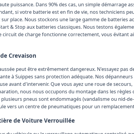
aute puissance. Dans 90% des cas, un simple démarrage assi
dant, si votre batterie est en fin de vie, nos techniciens p
ur place. Nous stockons une large gamme de batteries ad
tart & Stop aux batteries classiques. Nous testons égaleme
 circuit de charge fonctionne correctement, vous évitant a
s de Crevaison
haussée peut être extrêmement dangereux. N'essayez pas d
sante à Suippes sans protection adéquate. Nos dépanneurs 
use avant d'intervenir. Que vous ayez une roue de secours,
paration, nous nous occupons du montage dans les règles de
i plusieurs pneus sont endommagés (vandalisme ou nid-de
ule vers un centre de pneumatiques pour un remplacement
ière de Voiture Verrouillée
rieur du véhicule ou le verrouillage automatique centralisé ave