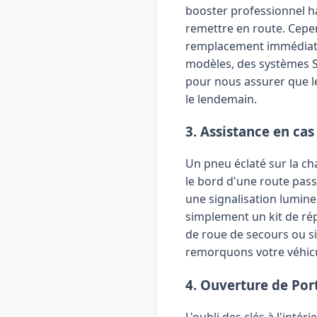
booster professionnel h
remettre en route. Cepen
remplacement immédiat s
modèles, des systèmes S
pour nous assurer que le
le lendemain.
3. Assistance en ca
Un pneu éclaté sur la c
le bord d'une route pas
une signalisation lumine
simplement un kit de ré
de roue de secours ou s
remorquons votre véhic
4. Ouverture de Port
L'oubli des clés à l'inté