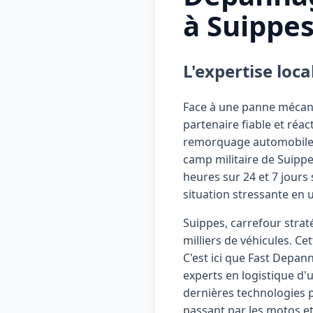
à Suippe
L'expertise lo
Face à une panne mécaniq
partenaire fiable et réa
remorquage automobile à
camp militaire de Suippe
heures sur 24 et 7 jours
situation stressante en 
Suippes, carrefour stra
milliers de véhicules. C
C'est ici que Fast Dep
experts en logistique d
dernières technologies p
passant par les motos et