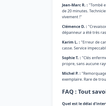
Jean-Marc R. :
"Tombé en
de 20 minutes. Technicie
vivement !"
Clémence D. :
"Crevaison
dépanneur a été très ra
Karim L. :
"Erreur de carb
casse. Service impeccabl
Sophie T. :
"Clés enfermé
propre, sans aucune rayur
Michel P. :
"Remorquage d
exemplaire. Rare de trou
FAQ : Tout savo
Quel est le délai d'int