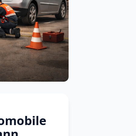
omobile
pann