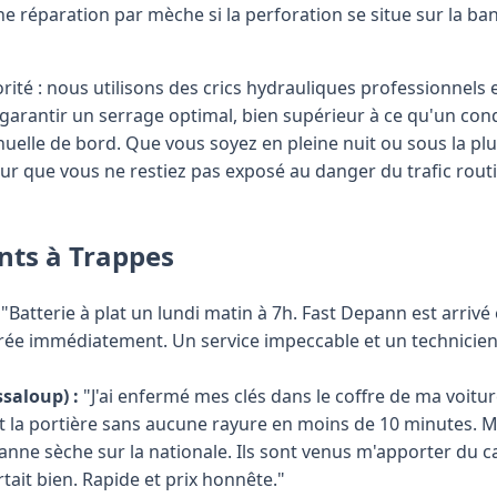
une réparation par mèche si la perforation se situe sur la ba
orité : nous utilisons des crics hydrauliques professionnels 
rantir un serrage optimal, bien supérieur à ce qu'un co
nuelle de bord. Que vous soyez en pleine nuit ou sous la plu
our que vous ne restiez pas exposé au danger du trafic rou
ents à Trappes
"Batterie à plat un lundi matin à 7h. Fast Depann est arriv
rée immédiatement. Un service impeccable et un technicien
ssaloup) :
"J'ai enfermé mes clés dans le coffre de ma voiture
 la portière sans aucune rayure en moins de 10 minutes. M
nne sèche sur la nationale. Ils sont venus m'apporter du ca
rtait bien. Rapide et prix honnête."