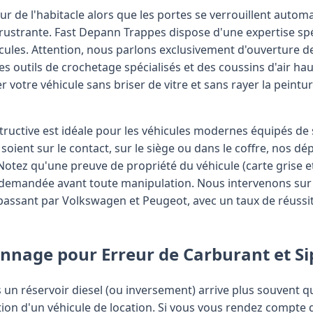
rieur de l'habitacle alors que les portes se verrouillent aut
rustrante. Fast Depann Trappes dispose d'une expertise spé
icules. Attention, nous parlons exclusivement d'ouverture d
s outils de crochetage spécialisés et des coussins d'air ha
r votre véhicule sans briser de vitre et sans rayer la pein
tructive est idéale pour les véhicules modernes équipés de
soient sur le contact, sur le siège ou dans le coffre, nos d
Notez qu'une preuve de propriété du véhicule (carte grise et
demandée avant toute manipulation. Nous intervenons sur 
passant par Volkswagen et Peugeot, avec un taux de réuss
pannage pour Erreur de Carburant et 
 un réservoir diesel (ou inversement) arrive plus souvent q
sation d'un véhicule de location. Si vous vous rendez compte de