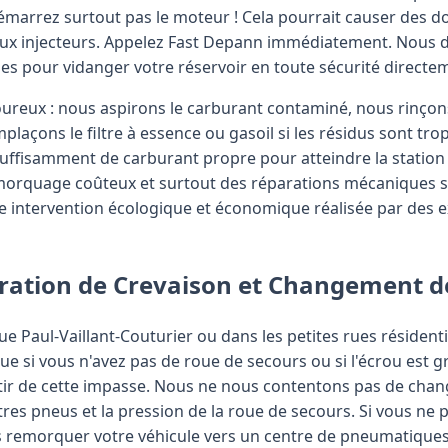
démarrez surtout pas le moteur ! Cela pourrait causer des 
 aux injecteurs. Appelez Fast Depann immédiatement. Nous 
 pour vidanger votre réservoir en toute sécurité directem
ureux : nous aspirons le carburant contaminé, nous rinçons
plaçons le filtre à essence ou gasoil si les résidus sont tro
uffisamment de carburant propre pour atteindre la station 
emorquage coûteux et surtout des réparations mécaniques s'
une intervention écologique et économique réalisée par des
paration de Crevaison et Changement 
ue Paul-Vaillant-Couturier ou dans les petites rues résident
ue si vous n'avez pas de roue de secours ou si l'écrou est 
rtir de cette impasse. Nous ne nous contentons pas de chan
autres pneus et la pression de la roue de secours. Si vous n
remorquer votre véhicule vers un centre de pneumatiques