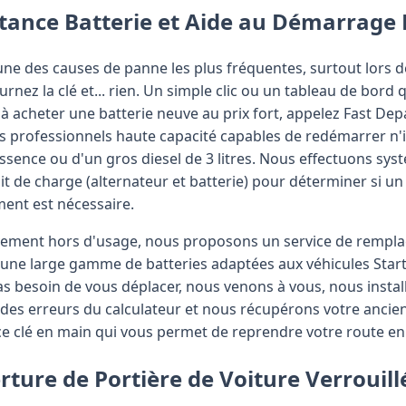
istance Batterie et Aide au Démarrage
l'une des causes de panne les plus fréquentes, surtout lors 
urnez la clé et... rien. Un simple clic ou un tableau de bord q
à acheter une batterie neuve au prix fort, appelez Fast De
s professionnels haute capacité capables de redémarrer n'
t essence ou d'un gros diesel de 3 litres. Nous effectuons s
uit de charge (alternateur et batterie) pour déterminer si 
ment est nécessaire.
itivement hors d'usage, nous proposons un service de rempl
une large gamme de batteries adaptées aux véhicules Start
s besoin de vous déplacer, nous venons à vous, nous install
codes erreurs du calculateur et nous récupérons votre ancie
ice clé en main qui vous permet de reprendre votre route e
erture de Portière de Voiture Verrouill