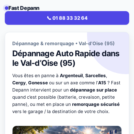
Fast Depann
📞 01 88 33 32 64
Dépannage & remorquage • Val-d’Oise (95)
Dépannage Auto Rapide dans
le Val-d’Oise (95)
Vous êtes en panne à
Argenteuil
,
Sarcelles
,
Cergy
,
Gonesse
ou sur un axe comme l’
A15
? Fast
Depann intervient pour un
dépannage sur place
quand c’est possible (batterie, crevaison, petite
panne), ou met en place un
remorquage sécurisé
vers le garage / la destination de votre choix.