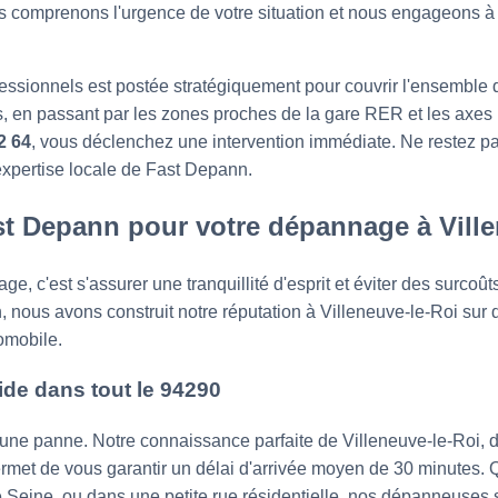
s comprenons l'urgence de votre situation et nous engageons à 
ssionnels est postée stratégiquement pour couvrir l'ensemble 
, en passant par les zones proches de la gare RER et les axes
2 64
, vous déclenchez une intervention immédiate. Ne restez pa
l'expertise locale de Fast Depann.
st Depann pour votre dépannage à Ville
e, c'est s'assurer une tranquillité d'esprit et éviter des surcoût
nous avons construit notre réputation à Villeneuve-le-Roi sur des
omobile.
ide dans tout le 94290
d'une panne. Notre connaissance parfaite de Villeneuve-le-Roi, 
permet de vous garantir un délai d'arrivée moyen de 30 minutes.
 de Seine, ou dans une petite rue résidentielle, nos dépanneuse