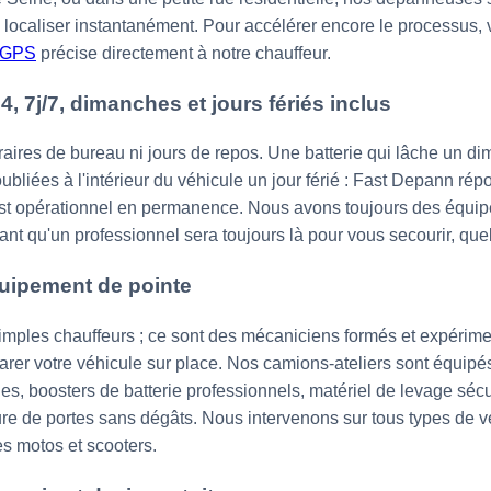
localiser instantanément. Pour accélérer encore le processus, v
n GPS
précise directement à notre chauffeur.
24, 7j/7, dimanches et jours fériés inclus
aires de bureau ni jours de repos. Une batterie qui lâche un d
oubliées à l'intérieur du véhicule un jour férié : Fast Depann ré
t opérationnel en permanence. Nous avons toujours des équipes 
nt qu'un professionnel sera toujours là pour vous secourir, quell
quipement de pointe
imples chauffeurs ; ce sont des mécaniciens formés et expérim
rer votre véhicule sur place. Nos camions-ateliers sont équipé
es, boosters de batterie professionnels, matériel de levage sécu
ure de portes sans dégâts. Nous intervenons sur tous types de vé
es motos et scooters.