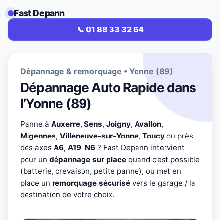
Fast Depann
📞 01 88 33 32 64
Dépannage & remorquage • Yonne (89)
Dépannage Auto Rapide dans
l’Yonne (89)
Panne à
Auxerre
,
Sens
,
Joigny
,
Avallon
,
Migennes
,
Villeneuve-sur-Yonne
,
Toucy
ou près
des axes
A6
,
A19
,
N6
? Fast Depann intervient
pour un
dépannage sur place
quand c’est possible
(batterie, crevaison, petite panne), ou met en
place un
remorquage sécurisé
vers le garage / la
destination de votre choix.