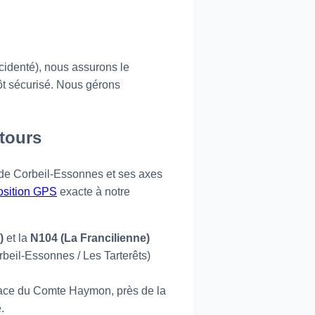
cidenté), nous assurons le
pôt sécurisé. Nous gérons
ntours
 de Corbeil-Essonnes et ses axes
osition GPS
exacte à notre
)
et la
N104 (La Francilienne)
beil-Essonnes / Les Tarterêts)
lace du Comte Haymon, près de la
.