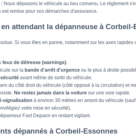
 :
Nous déposons le véhicule au lieu convenu. Le règlement s'ef
us est remise pour vos démarches d'assurance.
é en attendant la dépanneuse à Corbeil
 absolue. Si vous êtes en panne, notamment sur les axes rapide
s
feux de détresse (warnings)
.
icule sur la
bande d'arrêt d'urgence
ou le plus à droite possib
 sécurité
avant même de sortir du véhicule.
ers du côté droit du véhicule (côté opposé à la circulation) et me
 existe.
Ne restez jamais dans la voiture
sur une voie rapide.
é-signalisation
à environ 30 mètres en amont du véhicule (sauf 
ivilégiez votre mise en sécurité).
 dépanneur Fast Depann en restant vigilant.
ents dépannés à Corbeil-Essonnes