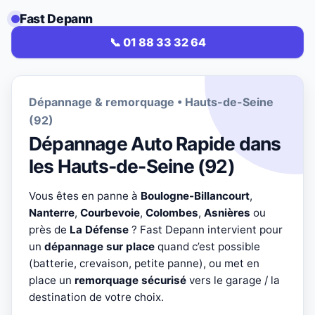
Fast Depann
📞 01 88 33 32 64
Dépannage & remorquage • Hauts-de-Seine
(92)
Dépannage Auto Rapide dans
les Hauts-de-Seine (92)
Vous êtes en panne à
Boulogne-Billancourt
,
Nanterre
,
Courbevoie
,
Colombes
,
Asnières
ou
près de
La Défense
? Fast Depann intervient pour
un
dépannage sur place
quand c’est possible
(batterie, crevaison, petite panne), ou met en
place un
remorquage sécurisé
vers le garage / la
destination de votre choix.